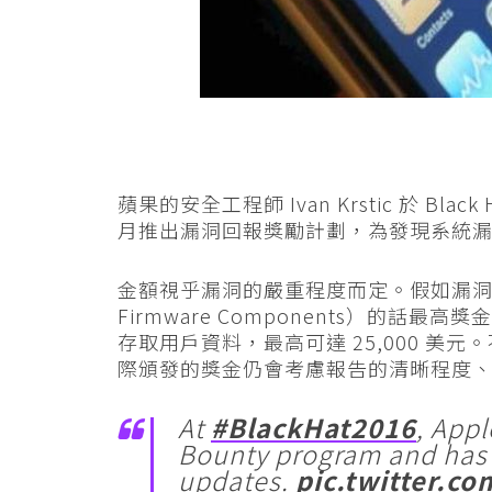
蘋果的安全工程師 Ivan Krstic 於 Bla
月推出漏洞回報獎勵計劃，為發現系統
金額視乎漏洞的嚴重程度而定。假如漏洞是關於
Firmware Components）的話最
存取用戶資料，最高可達 25,000 
際頒發的獎金仍會考慮報告的清晰程度
At
#BlackHat2016
, App
Bounty program and has 
updates.
pic.twitter.c