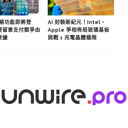
 分帳功能即將登
AI 封裝新紀元！Intel、
企
要留意支付競爭由
Apple 爭相佈局玻璃基板
2
數據
挑戰 1 兆電晶體極限
片