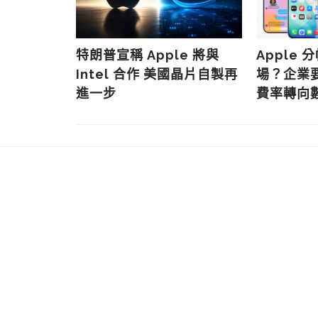
鍵時刻：蘋
特朗普宣稱 Apple 將與
Apple
IA 與谷歌
Intel 合作 美國晶片自製再
場？企業
盅
進一步
費率轉向