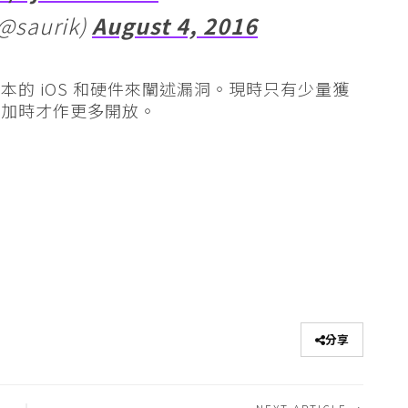
(@saurik)
August 4, 2016
的 iOS 和硬件來闡述漏洞。現時只有少量獲
增加時才作更多開放。
分享