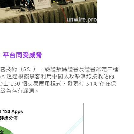
S 平台同受威脅
密技術（SSL）、驗證數碼證書及證書鑑定三種
PISA 透過模擬黑客利用中間人攻擊無線接收站的
動平台上 130 個交易應用程式，發現有 34% 存在保
 評級為存有漏洞。