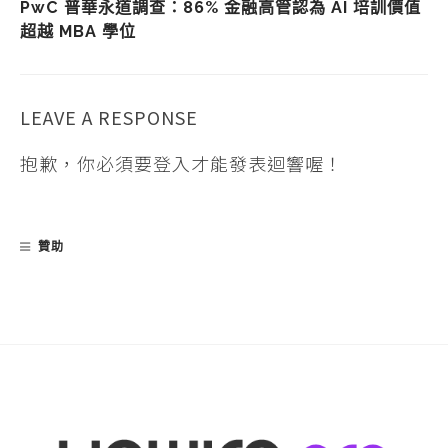
PwC 普華永道調查：86% 金融高管認為 AI 培訓價值
超越 MBA 學位
LEAVE A RESPONSE
抱歉，你必須要
登入
才能發表迴響喔！
贊助