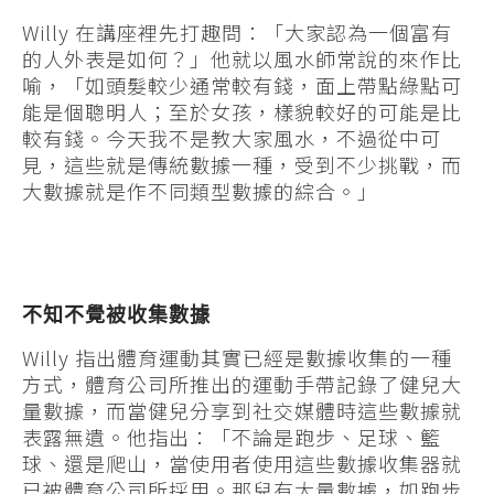
Willy 在講座裡先打趣問：「大家認為一個富有
的人外表是如何？」他就以風水師常說的來作比
喻，「如頭髮較少通常較有錢，面上帶點綠點可
能是個聰明人；至於女孩，樣貌較好的可能是比
較有錢。今天我不是教大家風水，不過從中可
見，這些就是傳統數據一種，受到不少挑戰，而
大數據就是作不同類型數據的綜合。」
不知不覺被收集數據
Willy 指出體育運動其實已經是數據收集的一種
方式，體育公司所推出的運動手帶記錄了健兒大
量數據，而當健兒分享到社交媒體時這些數據就
表露無遺。他指出：「不論是跑步、足球、籃
球、還是爬山，當使用者使用這些數據收集器就
已被體育公司所採用。那兒有大量數據，如跑步