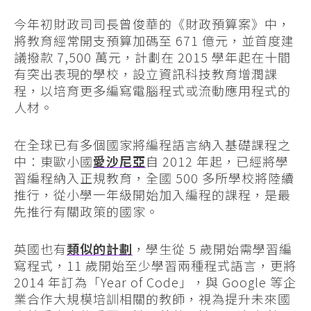
今年初財政司司長曾俊華的《財政預算案》中，
將教育經常開支預算加碼至 671 億元，並首度建
議撥款 7,500 萬元，計劃在 2015 學年起在十間
有突出表現的學校，設立資訊科技教育增潤課
程，以培育更多編寫電腦程式或流動應用程式的
人材。
在全球已有多個國家將編程語言納入基礎課程之
中：東歐小國
愛沙尼亞
自 2012 年起，已經將學
習編程納入正規教育，全國 500 多所學校將陸續
推行，從小學一年級開始加入編程的課程，是最
先推行有關政策的國家。
英國也有
類似的計劃
，學生從 5 歲開始需學習編
寫程式，11 歲開始至少學習兩種程式語言，更將
2014 年訂為「Year of Code」，與 Google 等企
業合作大規模培訓相關的教師，視為提升未來國