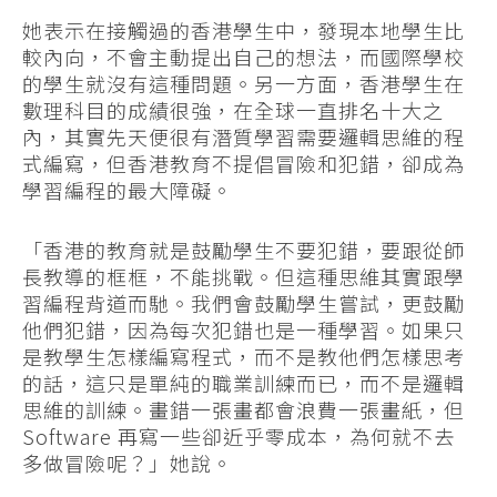
她表示在接觸過的香港學生中，發現本地學生比
較內向，不會主動提出自己的想法，而國際學校
的學生就沒有這種問題。另一方面，香港學生在
數理科目的成績很強，在全球一直排名十大之
內，其實先天便很有潛質學習需要邏輯思維的程
式編寫，但香港教育不提倡冒險和犯錯，卻成為
學習編程的最大障礙。
「香港的教育就是鼓勵學生不要犯錯，要跟從師
長教導的框框，不能挑戰。但這種思維其實跟學
習編程背道而馳。我們會鼓勵學生嘗試，更鼓勵
他們犯錯，因為每次犯錯也是一種學習。如果只
是教學生怎樣編寫程式，而不是教他們怎樣思考
的話，這只是單純的職業訓練而已，而不是邏輯
思維的訓練。畫錯一張畫都會浪費一張畫紙，但
Software 再寫一些卻近乎零成本，為何就不去
多做冒險呢？」她說。