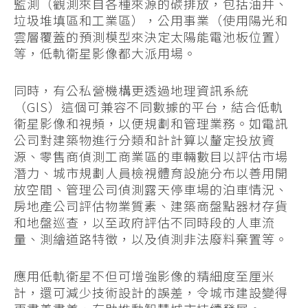
監測（觀測來自各種來源的碳排放，包括油井、
垃圾堆填區和工業區），公用事業（使用陽光和
雲層覆蓋的預測模型來決定太陽能電池板位置）
等，低軌衞星影像都大派用場。
同時，有公私營機構更透過地理資訊系統
（GlS）這個可兼容不同數據的平台，結合低軌
衞星影像和視頻，以便規劃和管理業務。如電訊
公司對建築物進行分類和計計算以釐定投放資
源、零售商偵測工商業區的車輛數目以評估市場
潛力、城市規劃人員檢視體育設施分布以善用開
放空間、管理公司偵測露天停車場的泊車情況、
房地產公司評估物業質素、建築商盤點器材存貨
和地盤巡查，以至政府評估不同時段的人車流
量、測繪道路特徵，以及偵測非法廢料棄置等。
應用低軌衞星不但可增強影像的精細度至厘米
計，還可減少技術設計的誤差，令城市建設變得