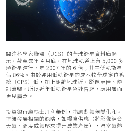
關注科學家聯盟（UCS）的全球衞星資料庫顯
示，截至去年 4 月底，在地球軌道上有 5,000 多
顆衞星運行，是 2007 年的 6 倍；其中低軌衞星
佔 86%。由於運用低軌衞星的成本較全球定位系
統（GPS）低，加上距離地球近，影像更佳、傳
訊流暢，所以近年低軌衞星急速冒起，應用層面
更見廣泛。
投資銀行摩根士丹利舉例，指應對氣候變化和可
持續發展相關的範疇，如糧食供應（將影像結合
天氣、溫度或氣壓來提升農業產量），溫室氣體