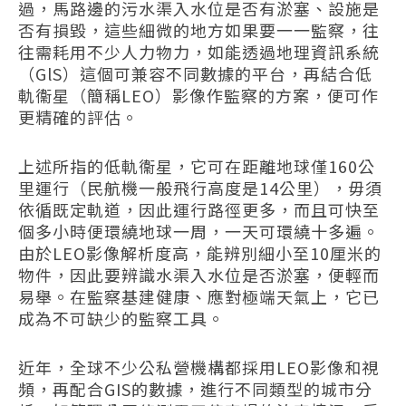
過，馬路邊的污水渠入水位是否有淤塞、設施是
否有損毀，這些細微的地方如果要一一監察，往
往需耗用不少人力物力，如能透過地理資訊系統
（
GlS
）這個可兼容不同數據的平台，再結合低
軌衞星（簡稱
LEO
）影像作監察的方案，便可作
更精確的評估。
上述所指的低軌衞星，它可在距離地球僅
160
公
里運行（民航機一般飛行高度是
14
公里），毋須
依循既定軌道，因此運行路徑更多，而且可快至
個多小時便環繞地球一周，一天可環繞十多遍。
由於
LEO
影像解析度高，能辨別細小至
10
厘米的
物件，因此要辨識水渠入水位是否淤塞，便輕而
易舉。在監察基建健康、應對極端天氣上，它已
成為不可缺少的監察工具。
近年，全球不少公私營機構都採用
LEO
影像和視
頻，再配合
GIS
的數據，進行不同類型的城市分