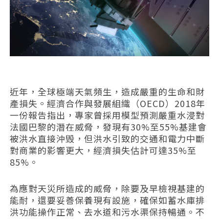
近年，全球極端天氣頻生，造成嚴重的生命和財
產損失。經濟合作與發展組織（
OECD
）
2018
年
一份報告指出，專家曾採用模型預測嚴重水浸對
法國巴黎的潛在威脅，發現有
30%
至
55%
基建會
被洪水直接沖毁，但洪水引致的交通和電力中斷
對商業的影響更大，經濟損失估計可達
35%
至
85%
。
為應對天災所造成的威脅，除要及早檢視基建的
能耐，還要妥善保養現有設施，確保如蓄水庫排
洪功能操作正常、去水道和污水渠保持暢通。不