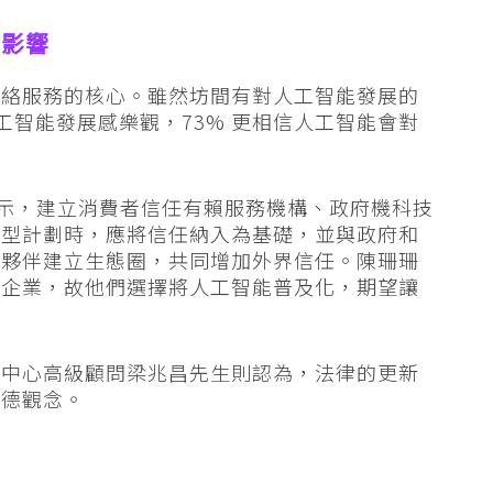
面影響
網絡服務的核心。雖然坊間有對人工智能發展的
人工智能發展感樂觀，73% 更相信人工智能會對
珊珊表示，建立消費者信任有賴服務機構、政府機科技
轉型計劃時，應將信任納入為基礎，並與政府和
作夥伴建立生態圈，共同增加外界信任。陳珊珊
型企業，故他們選擇將人工智能普及化，期望讓
調中心高級顧問梁兆昌先生則認為，法律的更新
道德觀念。