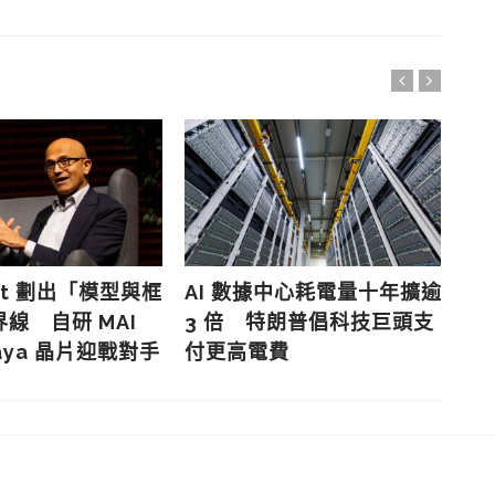
Mi
個
改
oft 劃出「模型與框
AI 數據中心耗電量十年擴逾
線 自研 MAI
3 倍 特朗普倡科技巨頭支
aya 晶片迎戰對手
付更高電費