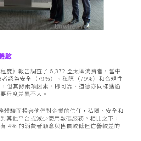
體驗
任程度
》報告調查了 6,372 亞太區消費者，當中
訪者認為
安全（
79%
）、私隱（
79%
）和合規性
素，但其餘兩項因素，即
可靠、道德亦同樣獲逾
重要程度差異不大
。
服務體驗而損害他們對企業的信任，私隱、安全和
轉到其他平台或減少使用數碼服務。相比之下，
有 4% 的消費者願意與售價較低但信譽較差的