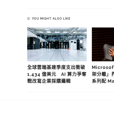
YOU MIGHT ALSO LIKE
時機惹火
全球雲端基建季度支出衝破
Micros
員風波未平即
1,434 億美元 AI 算力爭奪
架分離」界
戰改寫企業採購邏輯
系列配 M