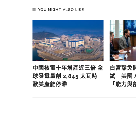
YOU MIGHT ALSO LIKE
 800V
中國核電十年增產近三倍 全
白宮豁免
電成 AI
球發電量創 2,845 太瓦時
試 美國 
歐美產能停滯
「能力與