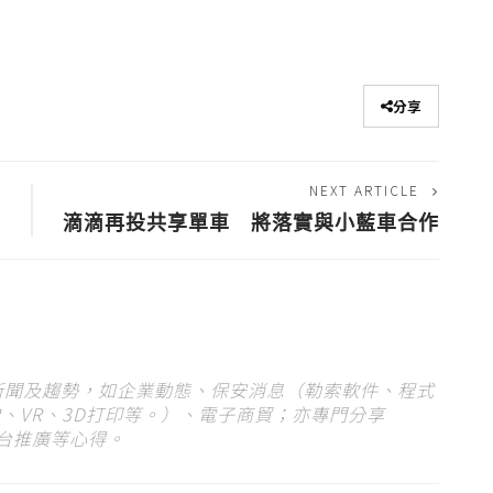
分享
NEXT ARTICLE
滴滴再投共享單車 將落實與小藍車合作
 新聞及趨勢，如企業動態、保安消息（勒索軟件、程式
、VR、3D打印等。）、電子商貿；亦專門分享
平台推廣等心得。