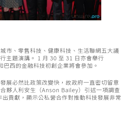
聯城市、零售科技、健康科技、生活聯網五大議
演講。 1 月 30 至 31 日亦會舉行
洲和巴西的金融科技初創企業將會參加。
的發展必然比政策改變快，故政府一直密切留意
人利安生（Anson Bailey）引述一項調查
市作出貢獻，顯示公私營合作對推動科技發展非常