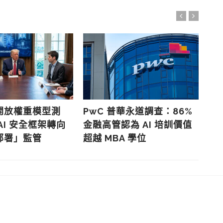
開放權重模型測
PwC 普華永道調查：86%
Hu
AI 安全框架轉向
金融高管認為 AI 培訓價值
裁
部署」監管
超越 MBA 學位
最