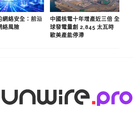
的網絡安全：前沿
中國核電十年增產近三倍 全
白
網絡風險
球發電量創 2,845 太瓦時
試
歐美產能停滯
「