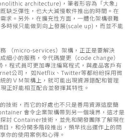
thic architecture)，筆者形容為「大象」
。既缺乏彈性，也大大減慢軟件推出的時間。在
業需求。另外，在擴充性方面，一體化架構很難
多時候只能做到向上發展(scale up)，而並不能
micro-services）架構，正正是要解決
小的服務，令代碼變更（code change）
具優勢，程式員可更加專注編寫程式，與產品客戶有
t公司， 如Netflix、Twitter等都紛紛採用微
傳統的ＶＭ架構上，就可能出現資源錯配和管理
er的出現正好能相互配合並發揮其特性。
締ＶＭ的技術，而它的好處也不只是善用資源這麼簡
tainer 會令企業架構帶到另一個境界，這才是
 Container技術，並先和開發團隊了解現在
n）項目，和分開多階段推出，預早找出運作上的問
迎分享你的使用案例和心得。