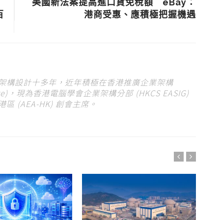
美國新法案提高進口貨免稅額 eBay：
百
港商受惠、應積極把握機遇
架構設計十多年，近年積極在香港推廣企業架構
tecture)，現為香港電腦學會企業架構分部 (HKCS EASIG)
 (AEA-HK) 創會主席。