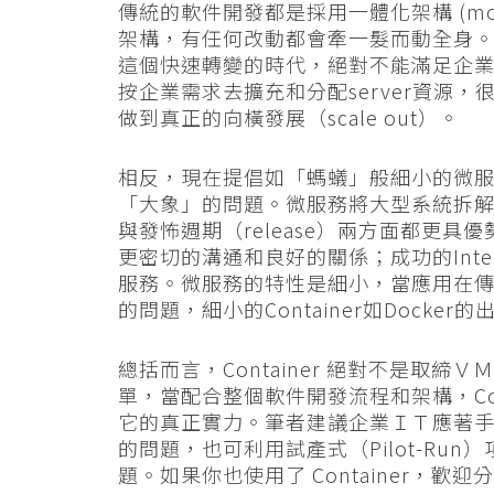
傳統的軟件開發都是採用一體化架構 (monoli
架構，有任何改動都會牽一髮而動全身
這個快速轉變的時代，絕對不能滿足企
按企業需求去擴充和分配server資源，很
做到真正的向橫發展（scale out）。
相反，現在提倡如「螞蟻」般細小的微服務 （
「大象」的問題。微服務將大型系統拆解成細
與發怖週期（release）兩方面都更
更密切的溝通和良好的關係；成功的Interne
服務。微服務的特性是細小，當應用在
的問題，細小的Container如Dock
總括而言，Container 絕對不是取
單，當配合整個軟件開發流程和架構，Con
它的真正實力。筆者建議企業ＩＴ應著手探討
的問題，也可利用試產式（Pilot-Ru
題。如果你也使用了 Container，歡