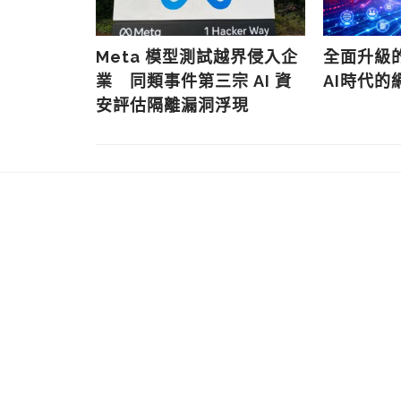
 人才大計
Meta 模型測試越界侵入企
全面升級
落戶揭銀行
業 同類事件第三宗 AI 資
AI時代的
模型研究
安評估隔離漏洞浮現