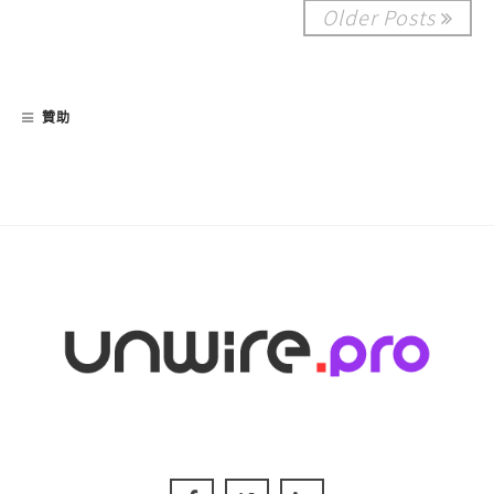
Older Posts
贊助