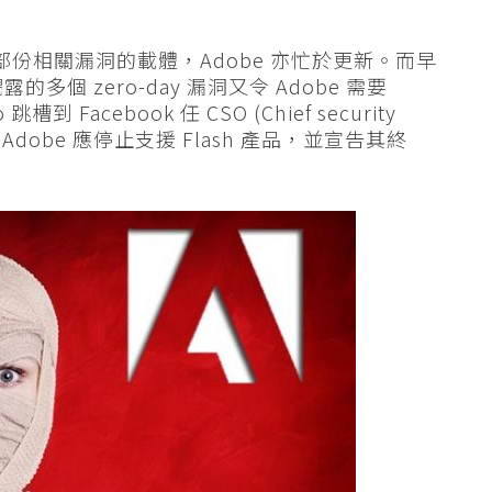
成為大部份相關漏洞的載體，Adobe 亦忙於更新。而早
露的多個 zero-day 漏洞又令 Adobe 需要
槽到 Facebook 任 CSO (Chief security
公開指，Adobe 應停止支援 Flash 產品，並宣告其終